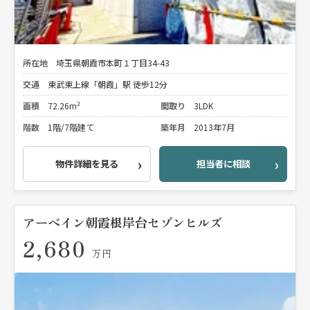
所在地
埼玉県朝霞市本町１丁目34-43
交通
東武東上線「朝霞」駅 徒歩12分
面積
72.26m²
間取り
3LDK
階数
1階/7階建て
築年月
2013年7月
物件詳細を見る
担当者に相談
アーベイン朝霞根岸台セゾンヒルズ
2,680
万円