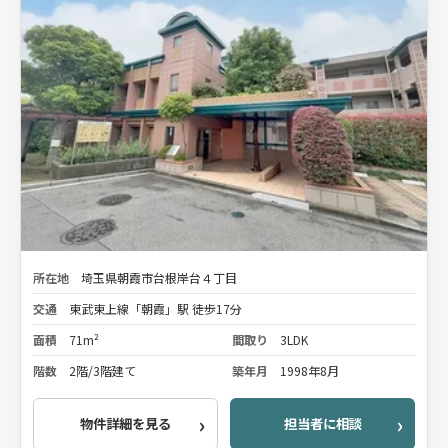
所在地
埼玉県朝霞市台根岸台４丁目
交通
東武東上線「朝霞」駅 徒歩17分
面積
71m²
間取り
3LDK
階数
2階/3階建て
築年月
1998年8月
物件詳細を見る
担当者に相談