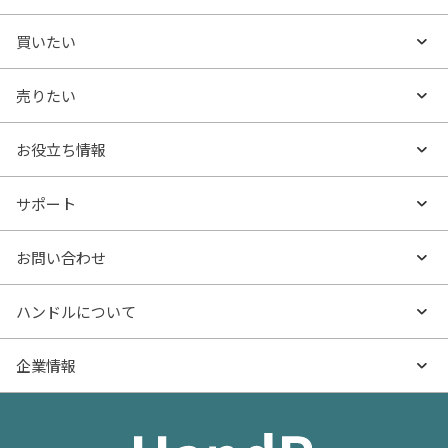
買いたい
買いたいTOP
売りたい
エリアから探す
売りたいTOP
お役立ち情報
沿線・駅から探す
不動産無料査定
お役立ち情報TOP
サポート
特集から探す
AI査定
- マンションの基礎知識
よくあるご質問
お問い合わせ
新着物件
売却サービス
- マンション購入
物件購入のご相談
ハンドルについて
価格更新した物件
不動産売却の流れ
- マンション売却
物件売却のご相談
ハンドルとは
企業情報
物件一覧
お役立ち記事（売却）
- お金のこと
住み替えのご相談
ハンドルの評判・口コミ
お役立ち記事（購入）
企業情報TOP
- 住まいの手引き サイトマップ
物件掲載に関するお問い合わせ