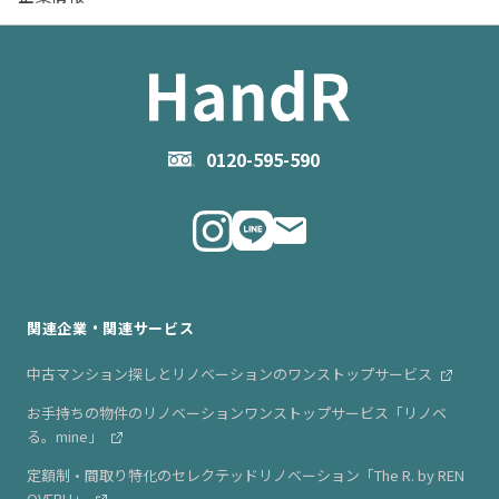
お役立ち記事（売却）
- お金のこと
住み替えのご相談
ハンドルの評判・口コミ
お役立ち記事（購入）
企業情報TOP
- 住まいの手引き サイトマップ
物件掲載に関するお問い合わせ
会社概要
お問い合わせ
企業理念
0120-595-590
メルマガ登録
代表メッセージ
ニュース・リリース情報
関連企業・関連サービス
中古マンション探しとリノベーションのワンストップサービス
お手持ちの物件のリノベーションワンストップサービス「リノベ
る。mine」
定額制・間取り特化のセレクテッドリノベーション「The R. by REN
OVERU」