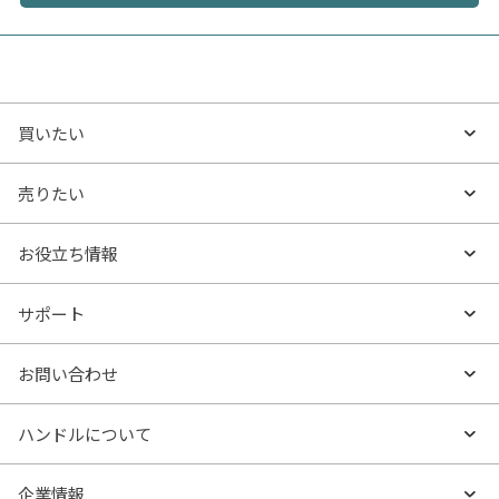
買いたい
買いたいTOP
売りたい
エリアから探す
売りたいTOP
お役立ち情報
沿線・駅から探す
不動産無料査定
お役立ち情報TOP
サポート
特集から探す
AI査定
- マンションの基礎知識
よくあるご質問
お問い合わせ
新着物件
売却サービス
- マンション購入
物件購入のご相談
ハンドルについて
価格更新した物件
不動産売却の流れ
- マンション売却
物件売却のご相談
ハンドルとは
企業情報
物件一覧