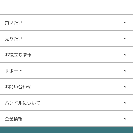
買いたい
買いたいTOP
売りたい
エリアから探す
売りたいTOP
お役立ち情報
沿線・駅から探す
不動産無料査定
お役立ち情報TOP
サポート
特集から探す
AI査定
- マンションの基礎知識
よくあるご質問
お問い合わせ
新着物件
売却サービス
- マンション購入
物件購入のご相談
ハンドルについて
価格更新した物件
不動産売却の流れ
- マンション売却
物件売却のご相談
ハンドルとは
企業情報
物件一覧
お役立ち記事（売却）
- お金のこと
住み替えのご相談
ハンドルの評判・口コミ
お役立ち記事（購入）