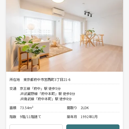
所在地
東京都府中市宮西町3丁目21-6
交通
京王線「府中」駅 徒歩5分
JR武蔵野線「府中本町」駅 徒歩8分
JR南武線「府中本町」駅 徒歩8分
面積
73.54m²
間取り
2LDK
階数
9階/11階建て
築年月
1992年1月