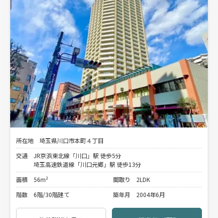
所在地
埼玉県川口市本町４丁目
交通
JR京浜東北線「川口」駅 徒歩5分
埼玉高速鉄道線「川口元郷」駅 徒歩13分
面積
56m²
間取り
2LDK
階数
6階/30階建て
築年月
2004年6月