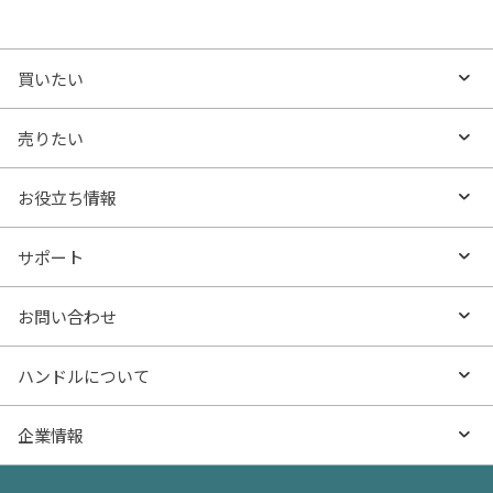
買いたい
買いたいTOP
売りたい
エリアから探す
売りたいTOP
お役立ち情報
沿線・駅から探す
不動産無料査定
お役立ち情報TOP
サポート
特集から探す
AI査定
- マンションの基礎知識
よくあるご質問
お問い合わせ
新着物件
売却サービス
- マンション購入
物件購入のご相談
ハンドルについて
価格更新した物件
不動産売却の流れ
- マンション売却
物件売却のご相談
ハンドルとは
企業情報
物件一覧
お役立ち記事（売却）
- お金のこと
住み替えのご相談
ハンドルの評判・口コミ
お役立ち記事（購入）
企業情報TOP