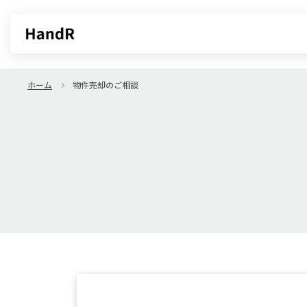
買いたい
売りたい
ホーム
物件売却のご相談
エリアから探す
不動産無料査定
沿線・駅から探す
AI査定
売却サービス
特集から