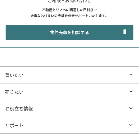
ご相談・お問い合わせ
不動産とリノベに精通した目利きで
大事なお住まいの売却を伴走サポートいたします。
物件売却を相談する
買いたい
買いたいTOP
売りたい
エリアから探す
売りたいTOP
お役立ち情報
沿線・駅から探す
不動産無料査定
お役立ち情報TOP
サポート
特集から探す
AI査定