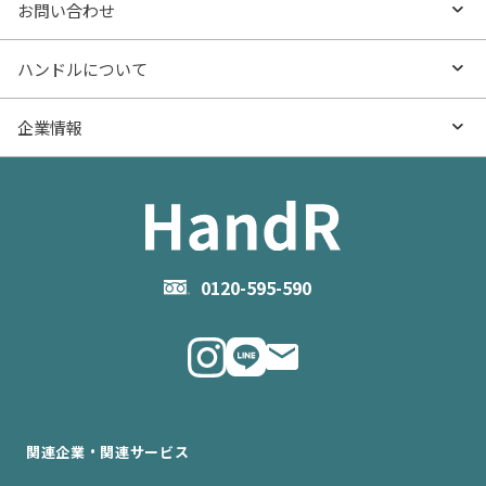
- マンションの基礎知識
よくあるご質問
お問い合わせ
新着物件
売却サービス
- マンション購入
物件購入のご相談
ハンドルについて
価格更新した物件
不動産売却の流れ
- マンション売却
物件売却のご相談
ハンドルとは
企業情報
物件一覧
お役立ち記事（売却）
- お金のこと
住み替えのご相談
ハンドルの評判・口コミ
お役立ち記事（購入）
企業情報TOP
- 住まいの手引き サイトマップ
物件掲載に関するお問い合わせ
会社概要
お問い合わせ
企業理念
0120-595-590
メルマガ登録
代表メッセージ
ニュース・リリース情報
関連企業・関連サービス