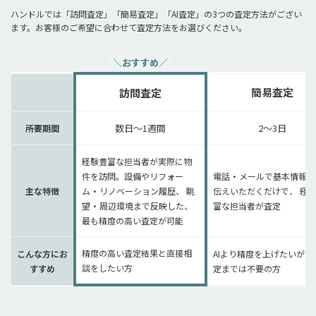
ハンドルでは「訪問査定」「簡易査定」「AI査定」の3つの査定方法がござい
ます。お客様のご希望に合わせて査定方法をお選びください。
＼おすすめ／
簡易査定
訪問査定
数日〜1週間
2〜3日
所要期間
経験豊富な担当者が実際に物
件を訪問。設備やリフォー
電話・メールで基本情報を
主な特徴
ム・リノベーション履歴、 眺
伝えいただくだけで、 経
望・周辺環境まで反映した、
富な担当者が査定
最も精度の高い査定が可能
精度の高い査定結果と直接相
こんな方にお
AIより精度を上げたいが訪
談をしたい方
すすめ
定までは不要の方