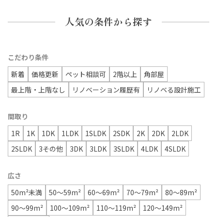
人気の条件から探す
こだわり条件
新着
価格更新
ペット相談可
2階以上
角部屋
最上階・上階なし
リノベーション履歴有
リノベる設計施工
間取り
1R
1K
1DK
1LDK
1SLDK
2SDK
2K
2DK
2LDK
2SLDK
3その他
3DK
3LDK
3SLDK
4LDK
4SLDK
広さ
50m²未満
50〜59m²
60〜69m²
70〜79m²
80〜89m²
90〜99m²
100〜109m²
110〜119m²
120〜149m²