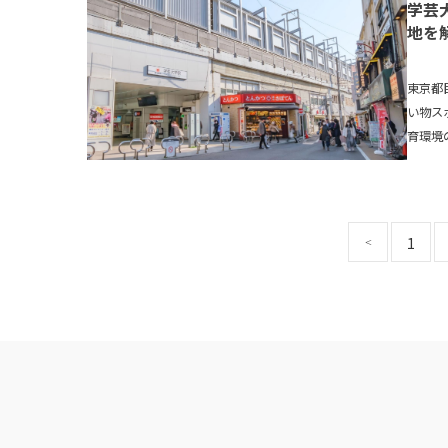
学芸
地を
東京都
い物ス
育環境
の手引き
1
<