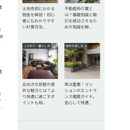
地
土地売却にかかる
不動産仲介業と
税金を解説！初心
は？基礎知識と取
者にもわかりやす
引を成功させるた
い計算方法...
めの知識を解...
買
受
y
こだわり・暮らし方
物件の探し方
地
北向きの部屋の意
実は重要！マン
外な魅力とは？よ
ションのエントラ
買
り快適に過ごすポ
ンス徹底ガイド。
庁
イントも紹...
安心して快適...
ハ