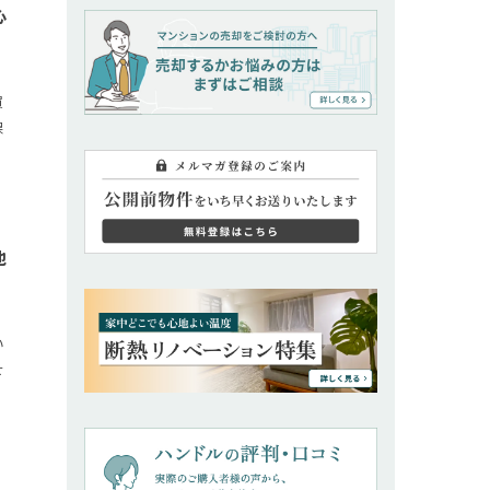
心
買
保
い
地
い
せ
住