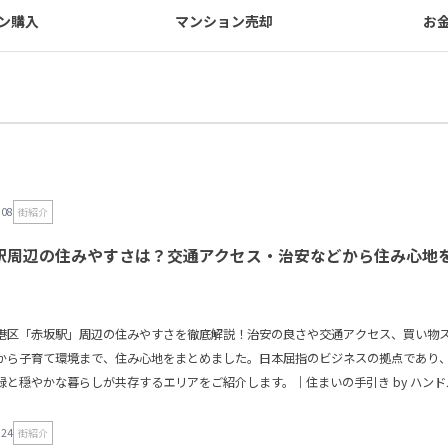
ン購入
マンション売却
お
.08
街紹介
駅周辺の住みやすさは？交通アクセス・治安などから住み心地
港区「赤坂駅」周辺の住みやすさを徹底解説！治安の良さや交通アクセス、買い物
から子育て環境まで、住み心地をまとめました。日本屈指のビジネスの拠点であり
緑と穏やかな暮らしが共存するエリアをご紹介します。｜住まいの手引き by ハンド
.24
街紹介