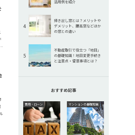
活用例を紹介
を
掃き出し窓とは？メリットや
4
デメリット、腰高窓などほか
の窓との違い
ス
が
ド
不動産取引で役立つ「地目」
5
の基礎知識！地目変更手続き
と注意点・留意事項とは？
地
おすすめ記事
物
費用・ローン
マンションの基礎知識
並
ル