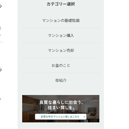
カテゴリー選択
心
マンションの基礎知識
買
り
マンション購入
ハ
マンション売却
お金のこと
心
街紹介
、
う
き