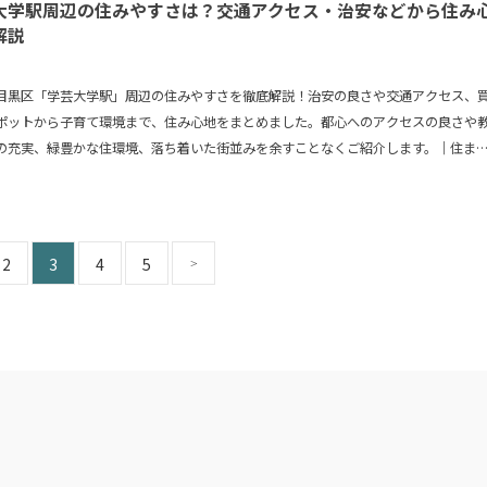
大学駅周辺の住みやすさは？交通アクセス・治安などから住み
解説
目黒区「学芸大学駅」周辺の住みやすさを徹底解説！治安の良さや交通アクセス、
ポットから子育て環境まで、住み心地をまとめました。都心へのアクセスの良さや
の充実、緑豊かな住環境、落ち着いた街並みを余すことなくご紹介します。｜住ま
 by ハンドル
2
3
4
5
>