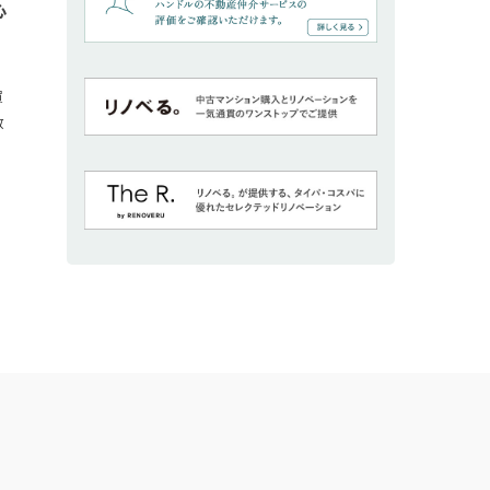
心
買
教
い