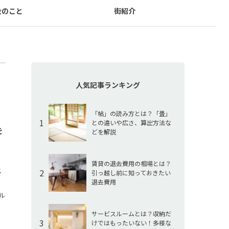
金のこと
街紹介
人気記事ランキング
「帖」の読み方とは？「畳」
1
との違いや広さ、算出方法な
を
どを解説
賃貸の退去費用の相場とは？
ス
2
引っ越し前に知っておきたい
退去費用
、
ル
サービスルームとは？収納だ
3
けではもったいない！多様な