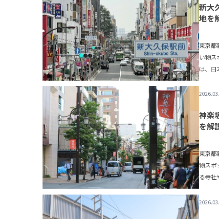
新大
地を
東京都
い物ス
は、日
の手引き
2026.03
神楽
を解
東京都
物スポ
る寺社
まいの手
2026.03