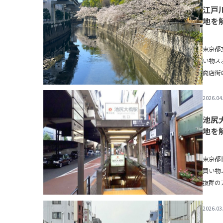
江戸
地を
東京都
い物ス
商店街
ンドル
2026.04
池尻
地を
東京都
買い物
抜群の
by ハ
2026.03