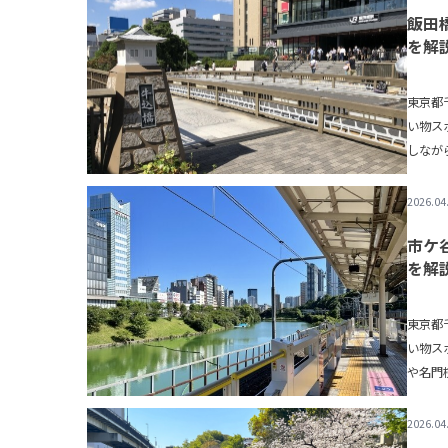
飯田
を解
東京都
い物ス
しなが
ハンド
2026.04
市ケ
を解
東京都
い物ス
や名門
ンドル
2026.04