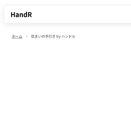
買いたい
売りたい
ホーム
住まいの手引き by ハンドル
エリアから探す
不動産無料査定
沿線・駅から探す
AI査定
売却サービス
特集から