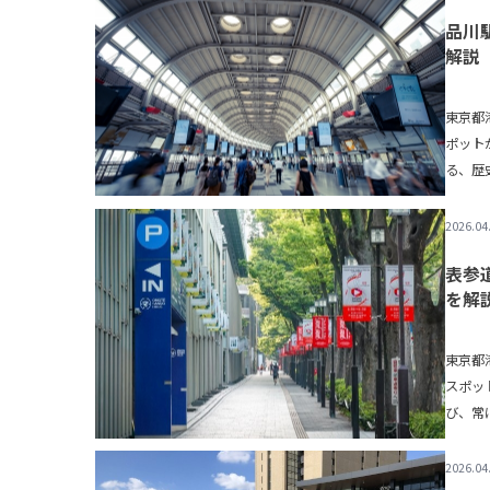
品川
解説
東京都
ポット
る、歴
ル
2026.04
表参
を解
東京都
スポッ
び、常
2026.04