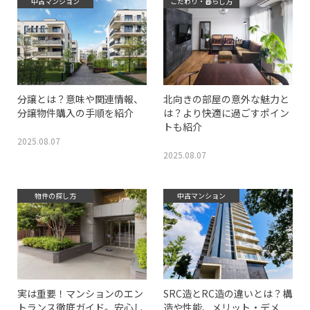
中古マンション
こだわり・暮らし方
分譲とは？意味や関連情報、
北向きの部屋の意外な魅力と
分譲物件購入の手順を紹介
は？より快適に過ごすポイン
トも紹介
2025.08.07
2025.08.07
物件の探し方
中古マンション
実は重要！マンションのエン
SRC造とRC造の違いとは？構
トランス徹底ガイド。安心し
造や性能、メリット・デメ