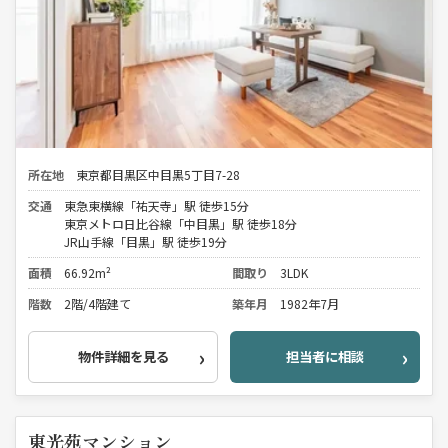
所在地
東京都目黒区中目黒5丁目7-28
交通
東急東横線「祐天寺」駅 徒歩15分
東京メトロ日比谷線「中目黒」駅 徒歩18分
JR山手線「目黒」駅 徒歩19分
面積
66.92m²
間取り
3LDK
階数
2階/4階建て
築年月
1982年7月
物件詳細を見る
担当者に相談
東光苑マンション