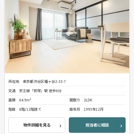
所在地
東京都渋谷区幡ヶ谷2-33-7
交通
京王線「笹塚」駅 徒歩6分
面積
64.9m²
間取り
2LDK
階数
8階/12階建て
築年月
1995年12月
物件詳細を見る
担当者に相談