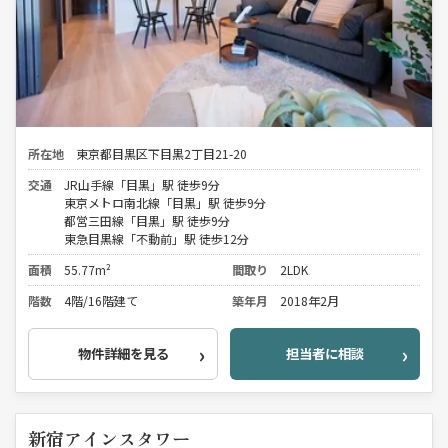
所在地
東京都目黒区下目黒2丁目21-20
交通
JR山手線「目黒」駅 徒歩9分
東京メトロ南北線「目黒」駅 徒歩9分
都営三田線「目黒」駅 徒歩9分
東急目黒線「不動前」駅 徒歩12分
面積
55.77m²
間取り
2LDK
階数
4階/16階建て
築年月
2018年2月
物件詳細を見る
担当者に相談
新宿アインスタワー