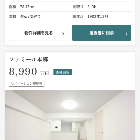
面積
78.75m²
間取り
3LDK
階数
4階/7階建て
築年月
1982年12月
物件詳細を見る
担当者に相談
ファミール本郷
8,990
価格更新
万円
リノベーション履歴有