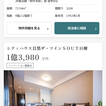
JR南武線「府中本町」駅 徒歩8分
面積
73.54m²
間取り
2LDK
階数
9階/11階建て
築年月
1992年1月
物件詳細を見る
担当者に相談
シティハウス目黒ザ・ツインＳＯＵＴＨ棟
1億3,980
万円
リノベーション履歴有