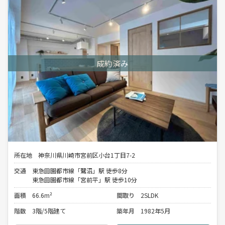
所在地
神奈川県川崎市宮前区小台1丁目7-2
交通
東急田園都市線「鷺沼」駅 徒歩8分
東急田園都市線「宮前平」駅 徒歩10分
面積
66.6m²
間取り
2SLDK
階数
3階/5階建て
築年月
1982年5月