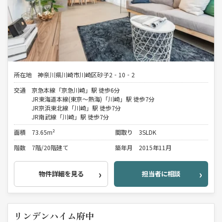
所在地
神奈川県川崎市川崎区砂子2‐10‐2
交通
京急本線「京急川崎」駅 徒歩6分
JR東海道本線(東京～熱海)「川崎」駅 徒歩7分
JR京浜東北線「川崎」駅 徒歩7分
JR南武線「川崎」駅 徒歩7分
面積
73.65m²
間取り
3SLDK
階数
7階/20階建て
築年月
2015年11月
物件詳細を見る
担当者に相談
リンデンハイム府中