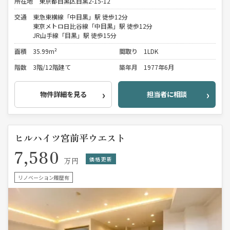
所在地
東京都目黒区目黒2-15-12
交通
東急東横線「中目黒」駅 徒歩12分
東京メトロ日比谷線「中目黒」駅 徒歩12分
JR山手線「目黒」駅 徒歩15分
面積
35.99m²
間取り
1LDK
階数
3階/12階建て
築年月
1977年6月
物件詳細を見る
担当者に相談
ヒルハイツ宮前平ウエスト
7,580
価格更新
万円
リノベーション履歴有