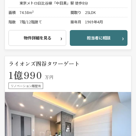
東京メトロ日比谷線「中目黒」駅 徒歩8分
面積
74.58m²
間取り
2SLDK
階数
7階/12階建て
築年月
1969年4月
物件詳細を見る
担当者に相談
ライオンズ四谷タワーゲート
1億990
万円
リノベーション履歴有