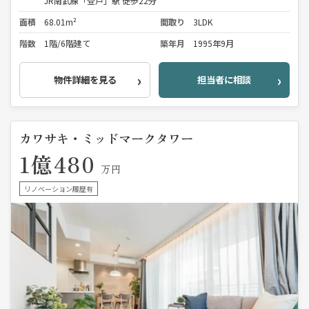
JR南武線「登戸」駅 徒歩22分
面積
68.01m²
間取り
3LDK
階数
1階/6階建て
築年月
1995年9月
物件詳細を見る
担当者に相談
カワサキ・ミッドマークタワー
1億480
万円
リノベーション履歴有