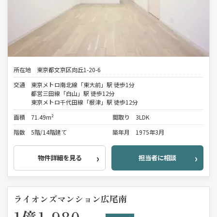
所在地
東京都文京区向丘1-20-6
交通
東京メトロ南北線「東大前」駅 徒歩1分
都営三田線「白山」駅 徒歩12分
東京メトロ千代田線「根津」駅 徒歩12分
面積
71.49m²
間取り
3LDK
階数
5階/14階建て
築年月
1975年3月
物件詳細を見る
担当者に相談
ライオンズマンション広尾南
1億1,980