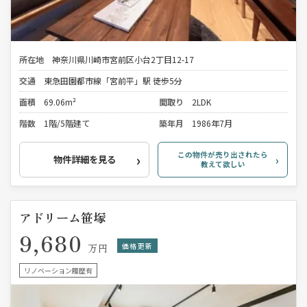
所在地
神奈川県川崎市宮前区小台2丁目12-17
交通
東急田園都市線「宮前平」駅 徒歩5分
面積
69.06m²
間取り
2LDK
階数
1階/5階建て
築年月
1986年7月
この物件が売り出されたら
物件詳細を見る
教えて欲しい
アドリーム笹塚
9,680
価格更新
万円
リノベーション履歴有