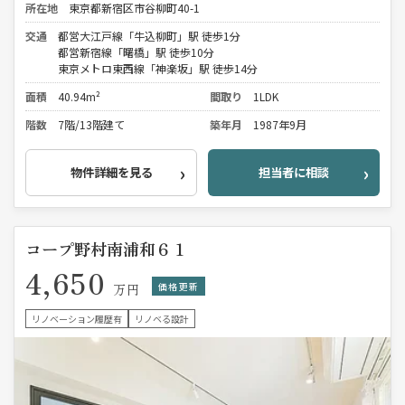
所在地
東京都新宿区市谷柳町40-1
交通
都営大江戸線「牛込柳町」駅 徒歩1分
都営新宿線「曙橋」駅 徒歩10分
東京メトロ東西線「神楽坂」駅 徒歩14分
面積
40.94m²
間取り
1LDK
階数
7階/13階建て
築年月
1987年9月
物件詳細を見る
担当者に相談
コープ野村南浦和６１
4,650
価格更新
万円
リノベーション履歴有
リノベる設計