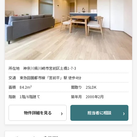
所在地
神奈川県川崎市宮前区土橋1-7-3
交通
東急田園都市線「宮前平」駅 徒歩4分
面積
84.2m²
間取り
2SLDK
階数
1階/6階建て
築年月
2000年2月
物件詳細を見る
担当者に相談