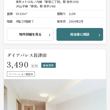
東京メトロ丸ノ内線「新宿三丁目」駅 徒歩10分
JR山手線「新宿」駅 徒歩14分
面積
50.63m²
間取り
1LDK
階数
4階/29階建て
築年月
2004年2月
物件詳細を見る
担当者に相談
ダイアパレス長津田
3,490
価格更新
万円
リノベーション履歴有