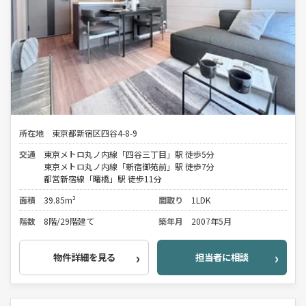
所在地
東京都新宿区四谷4-8-9
交通
東京メトロ丸ノ内線「四谷三丁目」駅 徒歩5分
東京メトロ丸ノ内線「新宿御苑前」駅 徒歩7分
都営新宿線「曙橋」駅 徒歩11分
面積
39.85m²
間取り
1LDK
階数
8階/29階建て
築年月
2007年5月
物件詳細を見る
担当者に相談