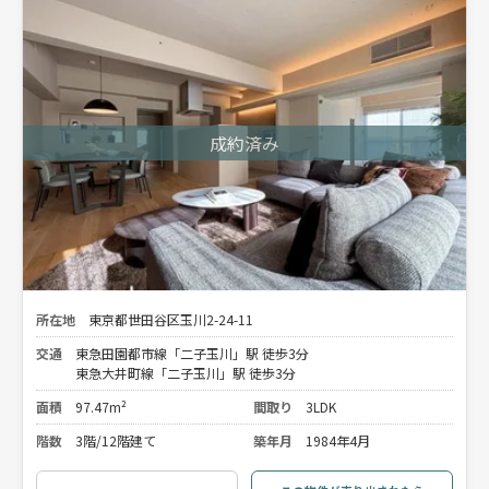
所在地
東京都世田谷区玉川2-24-11
交通
東急田園都市線「二子玉川」駅 徒歩3分
東急大井町線「二子玉川」駅 徒歩3分
面積
97.47m²
間取り
3LDK
階数
3階/12階建て
築年月
1984年4月