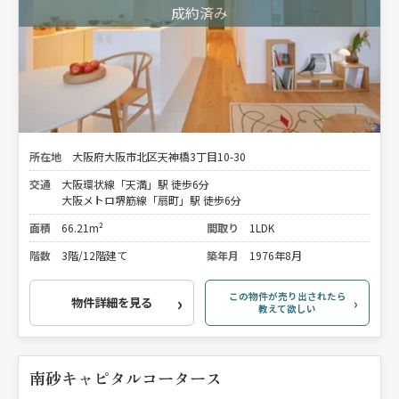
所在地
大阪府大阪市北区天神橋3丁目10-30
交通
大阪環状線「天満」駅 徒歩6分
大阪メトロ堺筋線「扇町」駅 徒歩6分
面積
66.21m²
間取り
1LDK
階数
3階/12階建て
築年月
1976年8月
この物件が売り出されたら
物件詳細を見る
教えて欲しい
南砂キャピタルコータース