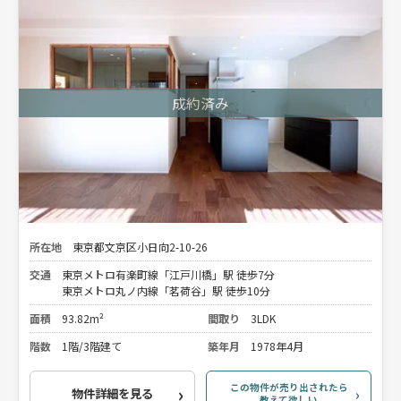
所在地
東京都文京区小日向2-10-26
交通
東京メトロ有楽町線「江戸川橋」駅 徒歩7分
東京メトロ丸ノ内線「茗荷谷」駅 徒歩10分
面積
93.82m²
間取り
3LDK
階数
1階/3階建て
築年月
1978年4月
この物件が売り出されたら
物件詳細を見る
教えて欲しい