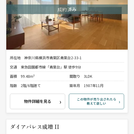
所在地
神奈川県横浜市青葉区青葉台2-33-1
交通
東急田園都市線「青葉台」駅 徒歩9分
面積
99.48m²
間取り
3LDK
階数
2階/6階建て
築年月
1987年11月
この物件が売り出されたら
物件詳細を見る
教えて欲しい
ダイアパレス成増 II