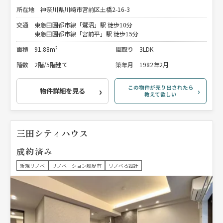
所在地
神奈川県川崎市宮前区土橋2-16-3
交通
東急田園都市線「鷺沼」駅 徒歩10分
東急田園都市線「宮前平」駅 徒歩15分
面積
91.88m²
間取り
3LDK
階数
2階/5階建て
築年月
1982年2月
この物件が売り出されたら
物件詳細を見る
教えて欲しい
三田シティハウス
成約済み
新規リノベ
リノベーション履歴有
リノベる設計