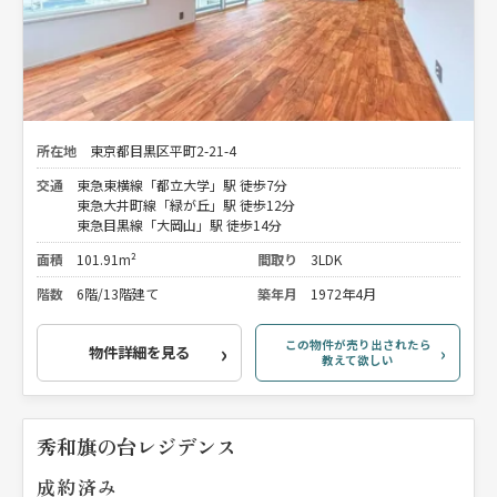
所在地
東京都目黒区平町2-21-4
交通
東急東横線「都立大学」駅 徒歩7分
東急大井町線「緑が丘」駅 徒歩12分
東急目黒線「大岡山」駅 徒歩14分
面積
101.91m²
間取り
3LDK
階数
6階/13階建て
築年月
1972年4月
この物件が売り出されたら
物件詳細を見る
教えて欲しい
秀和旗の台レジデンス
成約済み