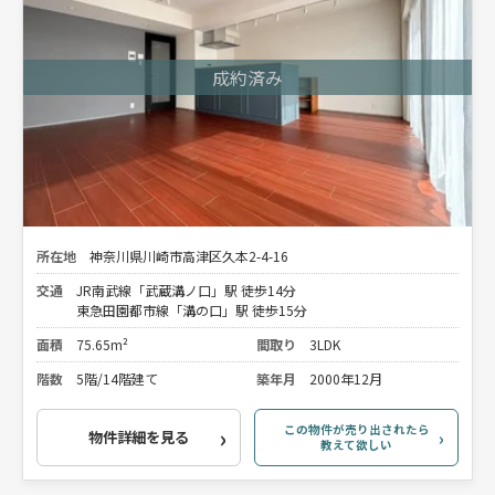
所在地
神奈川県川崎市高津区久本2-4-16
交通
JR南武線「武蔵溝ノ口」駅 徒歩14分
東急田園都市線「溝の口」駅 徒歩15分
面積
75.65m²
間取り
3LDK
階数
5階/14階建て
築年月
2000年12月
この物件が売り出されたら
物件詳細を見る
教えて欲しい