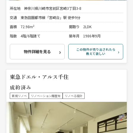
所在地
神奈川県川崎市宮前区宮崎3丁目3-8
交通
東急田園都市線「宮崎台」駅 徒歩9分
面積
72.98m²
間取り
2LDK
階数
4階/6階建て
築年月
1986年9月
この物件が売り出されたら
物件詳細を見る
教えて欲しい
東急ドエル・アルス千住
成約済み
新規リノベ
リノベーション履歴有
リノベる設計