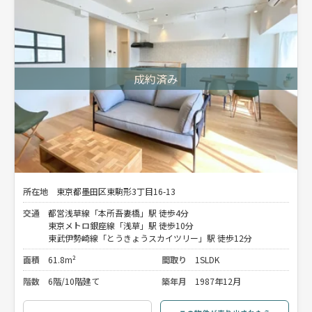
所在地
東京都墨田区東駒形3丁目16-13
交通
都営浅草線「本所吾妻橋」駅 徒歩4分
東京メトロ銀座線「浅草」駅 徒歩10分
東武伊勢崎線「とうきょうスカイツリー」駅 徒歩12分
面積
61.8m²
間取り
1SLDK
階数
6階/10階建て
築年月
1987年12月