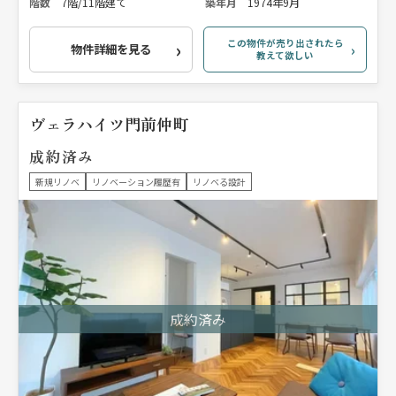
階数
7階/11階建て
築年月
1974年9月
この物件が売り出されたら
物件詳細を見る
教えて欲しい
ヴェラハイツ門前仲町
成約済み
新規リノベ
リノベーション履歴有
リノベる設計