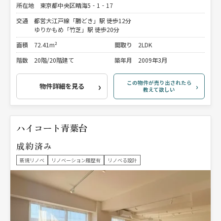
所在地
東京都中央区晴海5‐1‐17
交通
都営大江戸線「勝どき」駅 徒歩12分
ゆりかもめ「竹芝」駅 徒歩20分
面積
72.41m²
間取り
2LDK
階数
20階/20階建て
築年月
2009年3月
この物件が売り出されたら
物件詳細を見る
教えて欲しい
ハイコート青葉台
成約済み
新規リノベ
リノベーション履歴有
リノベる設計