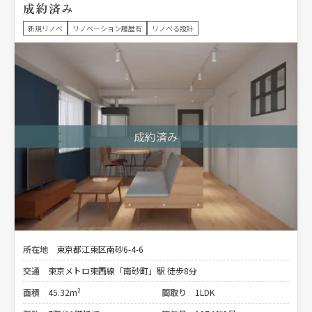
成約済み
新規リノベ
リノベーション履歴有
リノベる設計
所在地
東京都江東区南砂6-4-6
交通
東京メトロ東西線「南砂町」駅 徒歩8分
面積
45.32m²
間取り
1LDK