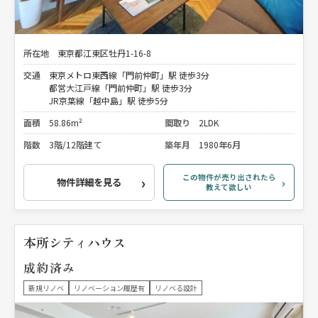
所在地
東京都江東区牡丹1-16-8
交通
東京メトロ東西線「門前仲町」駅 徒歩3分
都営大江戸線「門前仲町」駅 徒歩3分
JR京葉線「越中島」駅 徒歩5分
面積
58.86m²
間取り
2LDK
階数
3階/12階建て
築年月
1980年6月
この物件が売り出されたら
物件詳細を見る
教えて欲しい
本所シティハウス
成約済み
新規リノベ
リノベーション履歴有
リノベる設計