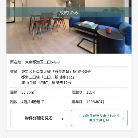
所在地
東京都港区三田5-8-8
交通
東京メトロ南北線「白金高輪」駅 徒歩8分
都営三田線「三田」駅 徒歩11分
JR山手線「田町」駅 徒歩12分
面積
55.86m²
間取り
1LDK
階数
4階/14階建て
築年月
1998年3月
この物件が売り出されたら
物件詳細を見る
教えて欲しい