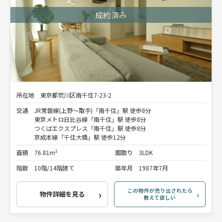
所在地
東京都荒川区南千住7-23-2
交通
JR常磐線(上野～取手)「南千住」駅 徒歩8分
東京メトロ日比谷線「南千住」駅 徒歩8分
つくばエクスプレス「南千住」駅 徒歩8分
京成本線「千住大橋」駅 徒歩12分
面積
76.81m²
間取り
3LDK
階数
10階/14階建て
築年月
1987年7月
この物件が売り出されたら
物件詳細を見る
教えて欲しい