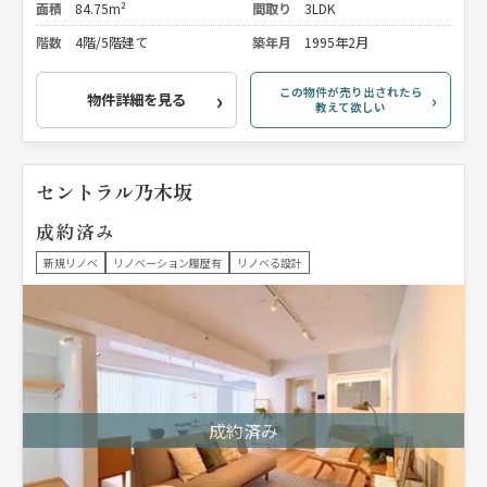
面積
84.75m²
間取り
3LDK
階数
4階/5階建て
築年月
1995年2月
この物件が売り出されたら
物件詳細を見る
教えて欲しい
セントラル乃木坂
成約済み
新規リノベ
リノベーション履歴有
リノベる設計