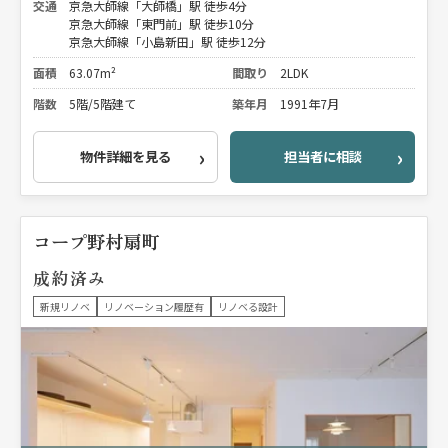
交通
京急大師線「大師橋」駅 徒歩4分
京急大師線「東門前」駅 徒歩10分
京急大師線「小島新田」駅 徒歩12分
面積
63.07m²
間取り
2LDK
階数
5階/5階建て
築年月
1991年7月
物件詳細を見る
担当者に相談
コープ野村扇町
成約済み
新規リノベ
リノベーション履歴有
リノベる設計