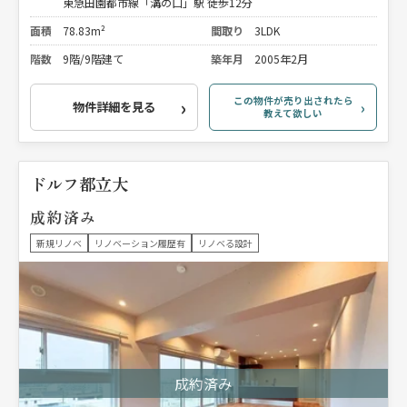
東急田園都市線「溝の口」駅 徒歩12分
面積
78.83m²
間取り
3LDK
階数
9階/9階建て
築年月
2005年2月
この物件が売り出されたら
物件詳細を見る
教えて欲しい
ドルフ都立大
成約済み
新規リノベ
リノベーション履歴有
リノベる設計