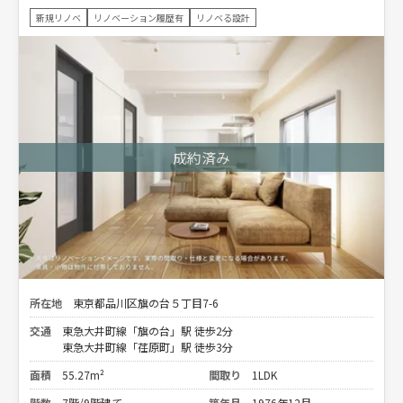
新規リノベ
リノベーション履歴有
リノベる設計
所在地
東京都品川区旗の台５丁目7-6
交通
東急大井町線「旗の台」駅 徒歩2分
東急大井町線「荏原町」駅 徒歩3分
面積
55.27m²
間取り
1LDK
階数
7階/9階建て
築年月
1976年12月