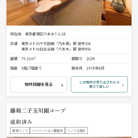
所在地
東京都港区六本木7-2-28
交通
東京メトロ千代田線「乃木坂」駅 徒歩2分
東京メトロ日比谷線「六本木」駅 徒歩8分
面積
75.21m²
間取り
2LDK
階数
5階/7階建て
築年月
1978年8月
この物件が売り出されたら
物件詳細を見る
教えて欲しい
藤和二子玉川園コープ
成約済み
新規リノベ
リノベーション履歴有
リノベる設計