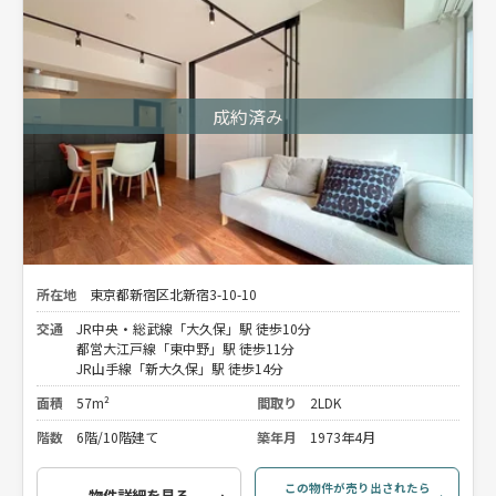
所在地
東京都新宿区北新宿3-10-10
交通
JR中央・総武線「大久保」駅 徒歩10分
都営大江戸線「東中野」駅 徒歩11分
JR山手線「新大久保」駅 徒歩14分
面積
57m²
間取り
2LDK
階数
6階/10階建て
築年月
1973年4月
この物件が売り出されたら
物件詳細を見る