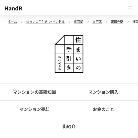
ホーム
住まいの手引き by ハンドル
東京都
文京区
護国寺駅
護
マンションの基礎知識
マンション購入
マンション売却
お金のこと
街紹介