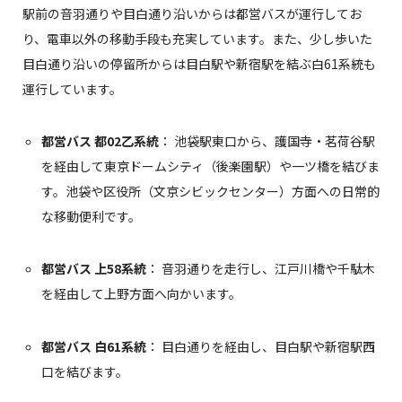
駅前の音羽通りや目白通り沿いからは都営バスが運行してお
り、電車以外の移動手段も充実しています。また、少し歩いた
目白通り沿いの停留所からは目白駅や新宿駅を結ぶ白61系統も
運行しています。
都営バス 都02乙系統
： 池袋駅東口から、護国寺・茗荷谷駅
を経由して東京ドームシティ（後楽園駅）や一ツ橋を結びま
す。池袋や区役所（文京シビックセンター）方面への日常的
な移動便利です。
都営バス 上58系統
： 音羽通りを走行し、江戸川橋や千駄木
を経由して上野方面へ向かいます。
都営バス 白61系統
： 目白通りを経由し、目白駅や新宿駅西
口を結びます。